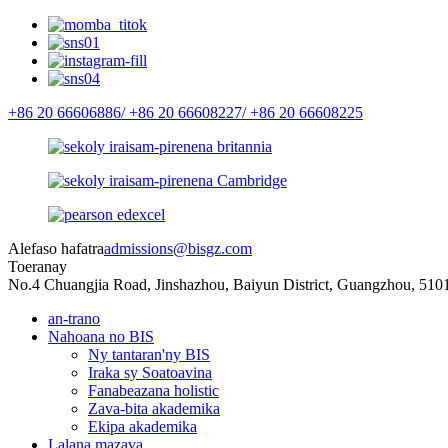
+86 20 66606886/
+86 20 66608227/
+86 20 66608225
Alefaso hafatra
admissions@bisgz.com
Toeranay
No.4 Chuangjia Road, Jinshazhou, Baiyun District, Guangzhou, 510
an-trano
Nahoana no BIS
Ny tantaran'ny BIS
Iraka sy Soatoavina
Fanabeazana holistic
Zava-bita akademika
Ekipa akademika
Lalana mazava