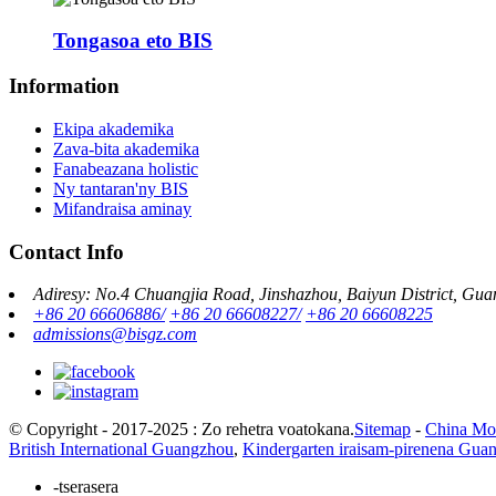
Tongasoa eto BIS
Information
Ekipa akademika
Zava-bita akademika
Fanabeazana holistic
Ny tantaran'ny BIS
Mifandraisa aminay
Contact Info
Adiresy: No.4 Chuangjia Road, Jinshazhou, Baiyun District, Gu
+86 20 66606886/
+86 20 66608227/
+86 20 66608225
admissions@bisgz.com
© Copyright - 2017-2025 : Zo rehetra voatokana.
Sitemap
-
China Mod
British International Guangzhou
,
Kindergarten iraisam-pirenena Gua
-tserasera