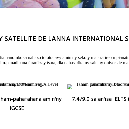
Y SATELLITE DE LANNA INTERNATIONAL 
 dia nanomboka nahazo tolotra avy amin'ny sekoly malaza ireo mpianatr
m-panadinana faran'izay tsara, dia nahasarika ny sain'ny oniversite mar
aham-pahafahana amin'ny
7.4/9.0 salan'isa IELTS 
IGCSE