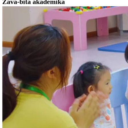
Zava-bita akademika
an-trano
Zava-bita akademika