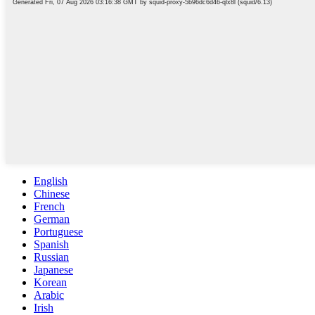
English
Chinese
French
German
Portuguese
Spanish
Russian
Japanese
Korean
Arabic
Irish