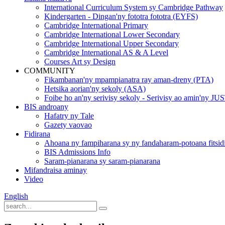
International Curriculum System sy Cambridge Pathway
Kindergarten - Dingan'ny fototra fototra (EYFS)
Cambridge International Primary
Cambridge International Lower Secondary
Cambridge International Upper Secondary
Cambridge International AS & A Level
Courses Art sy Design
COMMUNITY
Fikambanan'ny mpampianatra ray aman-dreny (PTA)
Hetsika aorian'ny sekoly (ASA)
Foibe ho an'ny serivisy sekoly - Serivisy ao amin'ny JU
BIS androany
Hafatry ny Tale
Gazety vaovao
Fidirana
Ahoana ny fampiharana sy ny fandaharam-potoana fitsid
BIS Admissions Info
Saram-pianarana sy saram-pianarana
Mifandraisa aminay
Video
English