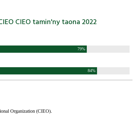
EO CIEO tamin'ny taona 2022
79
%
84
%
ional Organization (CIEO).