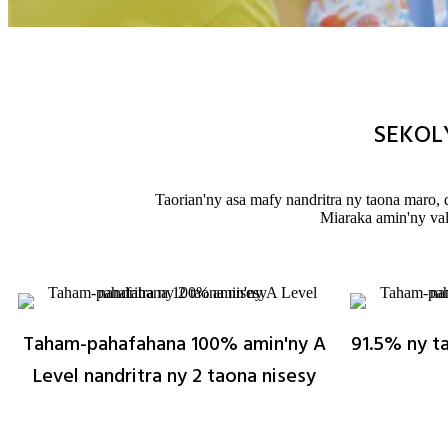
SEKOL
Taorian'ny asa mafy nandritra ny taona maro,
Miaraka amin'ny vali
Taham-pahafahana 100% amin'ny A
91.5% ny t
Level nandritra ny 2 taona nisesy