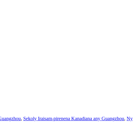
l Guangzhou
,
Sekoly Iraisam-pirenena Kanadiana any Guangzhou
,
Ny