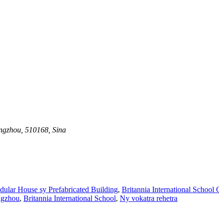
angzhou, 510168, Sina
ular House sy Prefabricated Building
,
Britannia International Schoo
ngzhou
,
Britannia International School
,
Ny vokatra rehetra