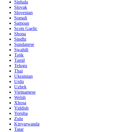
Sinhala
Slovak
Slovenian
Somali
Samoan
Scots Gaelic
Shona
Sindhi
Sundanese
Swahili
Tajik
Tamil
Telugu
Thai
Ukrainian
Urdu
Uzbek
Vietnamese
Welsh
Xhosa
Yiddish
Yoruba
Zulu
Kinyarwanda
Tatar