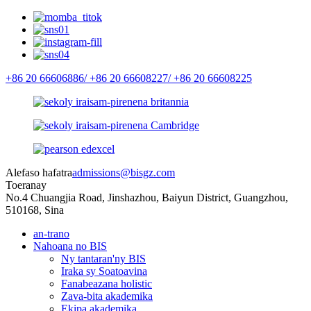
+86 20 66606886/
+86 20 66608227/
+86 20 66608225
Alefaso hafatra
admissions@bisgz.com
Toeranay
No.4 Chuangjia Road, Jinshazhou, Baiyun District, Guangzhou,
510168, Sina
an-trano
Nahoana no BIS
Ny tantaran'ny BIS
Iraka sy Soatoavina
Fanabeazana holistic
Zava-bita akademika
Ekipa akademika