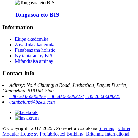
Tongasoa eto BIS
Information
Ekipa akademika
Zava-bita akademika
Fanabeazana holistic
Ny tantaran'ny BIS
Mifandraisa aminay
Contact Info
Adiresy: No.4 Chuangjia Road, Jinshazhou, Baiyun District,
Guangzhou, 510168, Sina
+86 20 66606886/
+86 20 66608227/
+86 20 66608225
admissions@bisgz.com
© Copyright - 2017-2025 : Zo rehetra voatokana.
Sitemap
-
China
Modular House sy Prefabricated Building
,
Britannia International