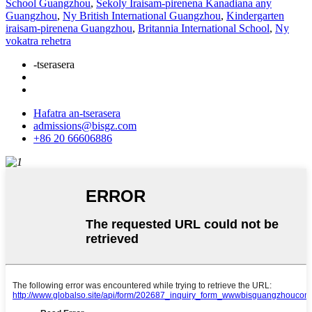
School Guangzhou
,
Sekoly Iraisam-pirenena Kanadiana any
Guangzhou
,
Ny British International Guangzhou
,
Kindergarten
iraisam-pirenena Guangzhou
,
Britannia International School
,
Ny
vokatra rehetra
-tserasera
Hafatra an-tserasera
admissions@bisgz.com
+86 20 66606886