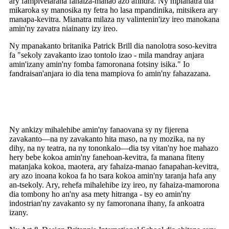
ary fampivelarana fahaiza-manao azo afindra. Ny mpianatra dia
mikaroka sy manosika ny fetra ho lasa mpandinika, mitsikera ary
manapa-kevitra. Mianatra milaza ny valintenin'izy ireo manokana
amin'ny zavatra niainany izy ireo.
Ny mpanakanto britanika Patrick Brill dia nanolotra soso-kevitra
fa "sekoly zavakanto izao tontolo izao - mila mandray anjara
amin'izany amin'ny fomba famoronana fotsiny isika." Io
fandraisan'anjara io dia tena mampiova fo amin'ny fahazazana.
Ny ankizy mihalehibe amin'ny fanaovana sy ny fijerena
zavakanto—na ny zavakanto hita maso, na ny mozika, na ny
dihy, na ny teatra, na ny tononkalo—dia tsy vitan'ny hoe mahazo
hery bebe kokoa amin'ny fanehoan-kevitra, fa manana fiteny
matanjaka kokoa, maotera, ary fahaiza-manao fanapahan-kevitra,
ary azo inoana kokoa fa ho tsara kokoa amin'ny taranja hafa any
an-tsekoly. Ary, rehefa mihalehibe izy ireo, ny fahaiza-mamorona
dia tombony ho an'ny asa mety hitranga - tsy eo amin'ny
indostrian'ny zavakanto sy ny famoronana ihany, fa ankoatra
izany.