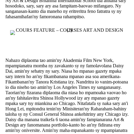
Ny Art & Design Britannia International School dia ahitana sary
hosodoko, sary, sary ary asa fampitam-baovao mifangaro. Ny
sanganasan-kanto dia maneho ny eritreritra feno fatratra sy ny
fahasamihafan'ny famoronana rahampitso.
Nahazo diplaoma tao amin'ny Akademia Film New York,
mpampianatra momba ny zavakanto sy ny famolavolana Daisy
Dai, amin'ny sehatry ny sary. Niasa ho mpanao gazety mpaka
sary intern ho an'ny fikambanana mpanao asa soa amerikana-
Fikambanan'ny Tanora Kristiana izy. Nandritra io vanim-potoana
io dia niseho tao amin'ny Los Angeles Times ny sanganasany.
Taorian'ny fizarana diplaoma dia niasa ho mpamoaka vaovao ho
an'ny fahitalavitra Shinoa Hollywood izy ary mpanao gazety
mpaka sary tsy miankina ao Chicago. Nitafatafa sy naka sary an'i
Hong Lei, mpitondra tenin'ny Minisiteran'ny Raharaham-bahiny
taloha sy ny Consul General Shinoa ankehitriny any Chicago izy.
Daisy dia manana traikefa 6 taona amin'ny fampianarana Art &
Design ary fanomanana portfolio-kanto ho an'ny fidirana eny
amin'ny oniversite. Amin'ny maha-mpanakanto sy mpampianatra