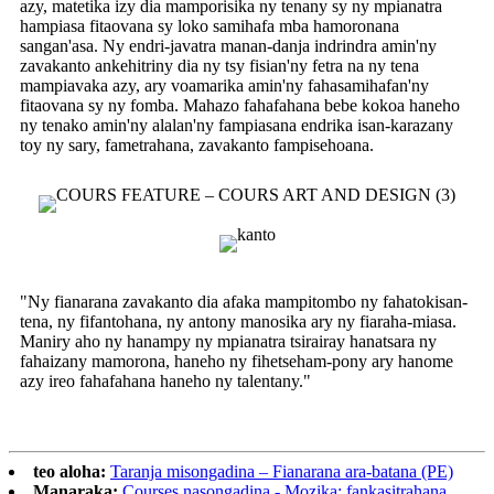
azy, matetika izy dia mamporisika ny tenany sy ny mpianatra
hampiasa fitaovana sy loko samihafa mba hamoronana
sangan'asa. Ny endri-javatra manan-danja indrindra amin'ny
zavakanto ankehitriny dia ny tsy fisian'ny fetra na ny tena
mampiavaka azy, ary voamarika amin'ny fahasamihafan'ny
fitaovana sy ny fomba. Mahazo fahafahana bebe kokoa haneho
ny tenako amin'ny alalan'ny fampiasana endrika isan-karazany
toy ny sary, fametrahana, zavakanto fampisehoana.
"Ny fianarana zavakanto dia afaka mampitombo ny fahatokisan-
tena, ny fifantohana, ny antony manosika ary ny fiaraha-miasa.
Maniry aho ny hanampy ny mpianatra tsirairay hanatsara ny
fahaizany mamorona, haneho ny fihetseham-pony ary hanome
azy ireo fahafahana haneho ny talentany."
teo aloha:
Taranja misongadina – Fianarana ara-batana (PE)
Manaraka:
Courses nasongadina - Mozika: fankasitrahana,