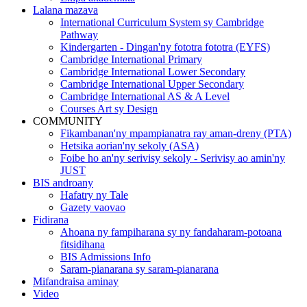
Lalana mazava
International Curriculum System sy Cambridge
Pathway
Kindergarten - Dingan'ny fototra fototra (EYFS)
Cambridge International Primary
Cambridge International Lower Secondary
Cambridge International Upper Secondary
Cambridge International AS & A Level
Courses Art sy Design
COMMUNITY
Fikambanan'ny mpampianatra ray aman-dreny (PTA)
Hetsika aorian'ny sekoly (ASA)
Foibe ho an'ny serivisy sekoly - Serivisy ao amin'ny
JUST
BIS androany
Hafatry ny Tale
Gazety vaovao
Fidirana
Ahoana ny fampiharana sy ny fandaharam-potoana
fitsidihana
BIS Admissions Info
Saram-pianarana sy saram-pianarana
Mifandraisa aminay
Video