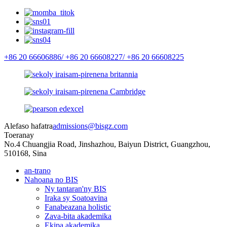
+86 20 66606886/
+86 20 66608227/
+86 20 66608225
Alefaso hafatra
admissions@bisgz.com
Toeranay
No.4 Chuangjia Road, Jinshazhou, Baiyun District, Guangzhou,
510168, Sina
an-trano
Nahoana no BIS
Ny tantaran'ny BIS
Iraka sy Soatoavina
Fanabeazana holistic
Zava-bita akademika
Ekipa akademika