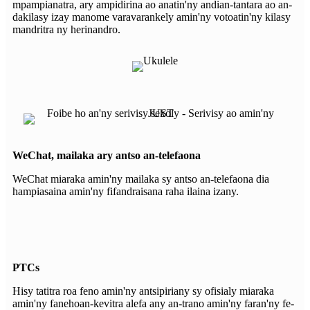
mpampianatra, ary ampidirina ao anatin'ny andian-tantara ao an-
dakilasy izay manome varavarankely amin'ny votoatin'ny kilasy
mandritra ny herinandro.
WeChat, mailaka ary antso an-telefaona
WeChat miaraka amin'ny mailaka sy antso an-telefaona dia
hampiasaina amin'ny fifandraisana raha ilaina izany.
PTCs
Hisy tatitra roa feno amin'ny antsipiriany sy ofisialy miaraka
amin'ny fanehoan-kevitra alefa any an-trano amin'ny faran'ny fe-