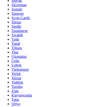
Slovak
Slovenian
Somali
Samoan
Scots Gaelic
Shona
Sindhi
Sundanese
Swahili
Tajik
Tamil
Telugu
Thai
Ukrainian
Urdu
Uzbek
Vietnamese
Welsh
Xhosa
Yiddish
Yoruba
Zulu
Kinyarwanda
Tatar
Oriya