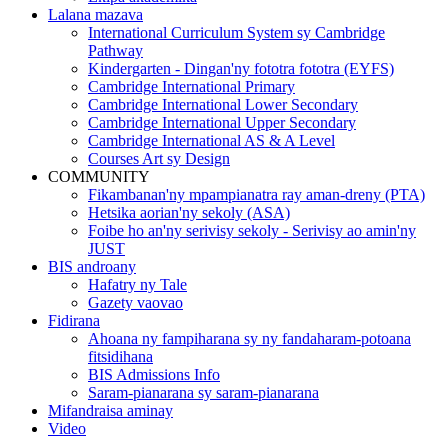
Lalana mazava
International Curriculum System sy Cambridge
Pathway
Kindergarten - Dingan'ny fototra fototra (EYFS)
Cambridge International Primary
Cambridge International Lower Secondary
Cambridge International Upper Secondary
Cambridge International AS & A Level
Courses Art sy Design
COMMUNITY
Fikambanan'ny mpampianatra ray aman-dreny (PTA)
Hetsika aorian'ny sekoly (ASA)
Foibe ho an'ny serivisy sekoly - Serivisy ao amin'ny
JUST
BIS androany
Hafatry ny Tale
Gazety vaovao
Fidirana
Ahoana ny fampiharana sy ny fandaharam-potoana
fitsidihana
BIS Admissions Info
Saram-pianarana sy saram-pianarana
Mifandraisa aminay
Video