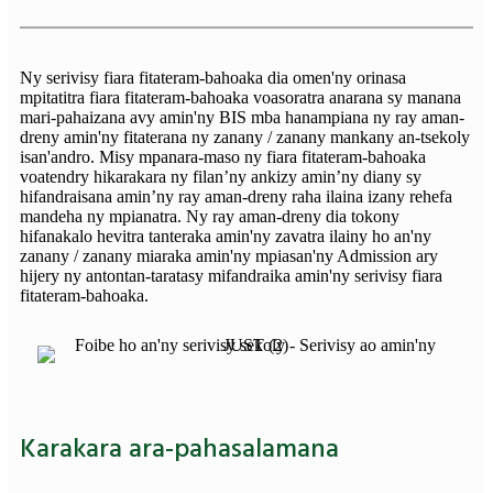
Ny serivisy fiara fitateram-bahoaka dia omen'ny orinasa
mpitatitra fiara fitateram-bahoaka voasoratra anarana sy manana
mari-pahaizana avy amin'ny BIS mba hanampiana ny ray aman-
dreny amin'ny fitaterana ny zanany / zanany mankany an-tsekoly
isan'andro. Misy mpanara-maso ny fiara fitateram-bahoaka
voatendry hikarakara ny filan’ny ankizy amin’ny diany sy
hifandraisana amin’ny ray aman-dreny raha ilaina izany rehefa
mandeha ny mpianatra. Ny ray aman-dreny dia tokony
hifanakalo hevitra tanteraka amin'ny zavatra ilainy ho an'ny
zanany / zanany miaraka amin'ny mpiasan'ny Admission ary
hijery ny antontan-taratasy mifandraika amin'ny serivisy fiara
fitateram-bahoaka.
Karakara ara-pahasalamana