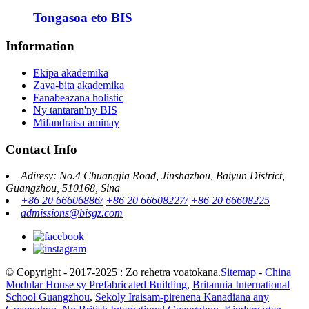
Tongasoa eto BIS
Information
Ekipa akademika
Zava-bita akademika
Fanabeazana holistic
Ny tantaran'ny BIS
Mifandraisa aminay
Contact Info
Adiresy: No.4 Chuangjia Road, Jinshazhou, Baiyun District,
Guangzhou, 510168, Sina
+86 20 66606886/
+86 20 66608227/
+86 20 66608225
admissions@bisgz.com
© Copyright - 2017-2025 : Zo rehetra voatokana.
Sitemap
-
China
Modular House sy Prefabricated Building
,
Britannia International
School Guangzhou
,
Sekoly Iraisam-pirenena Kanadiana any