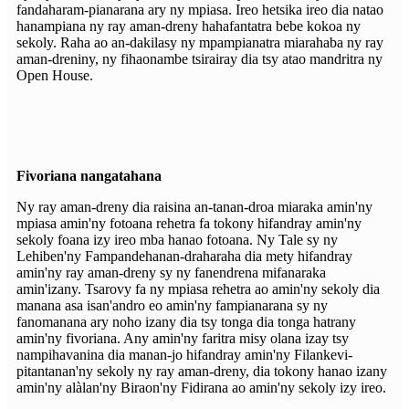
fandaharam-pianarana ary ny mpiasa. Ireo hetsika ireo dia natao
hanampiana ny ray aman-dreny hahafantatra bebe kokoa ny
sekoly. Raha ao an-dakilasy ny mpampianatra miarahaba ny ray
aman-dreniny, ny fihaonambe tsirairay dia tsy atao mandritra ny
Open House.
Fivoriana nangatahana
Ny ray aman-dreny dia raisina an-tanan-droa miaraka amin'ny
mpiasa amin'ny fotoana rehetra fa tokony hifandray amin'ny
sekoly foana izy ireo mba hanao fotoana. Ny Tale sy ny
Lehiben'ny Fampandehanan-draharaha dia mety hifandray
amin'ny ray aman-dreny sy ny fanendrena mifanaraka
amin'izany. Tsarovy fa ny mpiasa rehetra ao amin'ny sekoly dia
manana asa isan'andro eo amin'ny fampianarana sy ny
fanomanana ary noho izany dia tsy tonga dia tonga hatrany
amin'ny fivoriana. Any amin'ny faritra misy olana izay tsy
nampihavanina dia manan-jo hifandray amin'ny Filankevi-
pitantanan'ny sekoly ny ray aman-dreny, dia tokony hanao izany
amin'ny alàlan'ny Biraon'ny Fidirana ao amin'ny sekoly izy ireo.