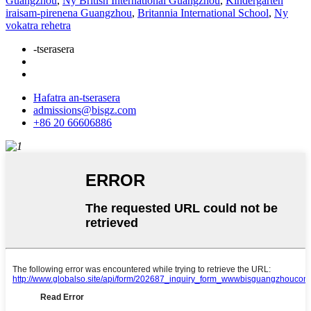
Guangzhou
,
Ny British International Guangzhou
,
Kindergarten
iraisam-pirenena Guangzhou
,
Britannia International School
,
Ny
vokatra rehetra
-tserasera
Hafatra an-tserasera
admissions@bisgz.com
+86 20 66606886