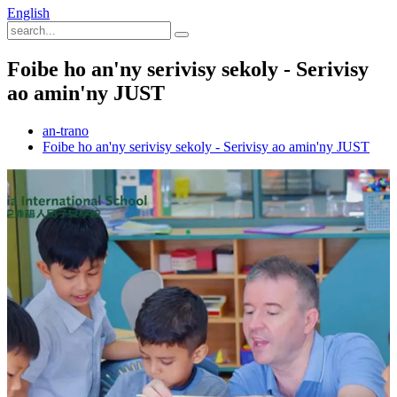
English
Foibe ho an'ny serivisy sekoly - Serivisy
ao amin'ny JUST
an-trano
Foibe ho an'ny serivisy sekoly - Serivisy ao amin'ny JUST