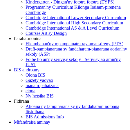
Kindergarten - Dingan'ny fototra fototra (EYFS)
Programan'ny Curriculum Kilonga Iraisam-pirenena
Cambridge
Cambridge International Lower Secondary Curriculum
Cambridge International High Secondary Curriculum
Cambridge International AS & A Level Curriculum
Courses Art sy Design
fiaraha-monina
Fikambanan'ny mpampianatra ray aman-dreny (PTA)
Drafi-pampianarana sy fandaharam-pianarana aorian'ny
sekoly (ASP)
Foibe ho an'ny serivisy sekoly - Serivisy ao amin'ny
JUST
BIS androany
Olona BIS
Gazety vaovao
manam-pahaizana
etona
Ny hetsika BIS
Fidirana
Ahoana ny fampiharana sy ny fandaharam-potoana
fitsidihana
BIS Admissions Info
Mifandraisa aminay