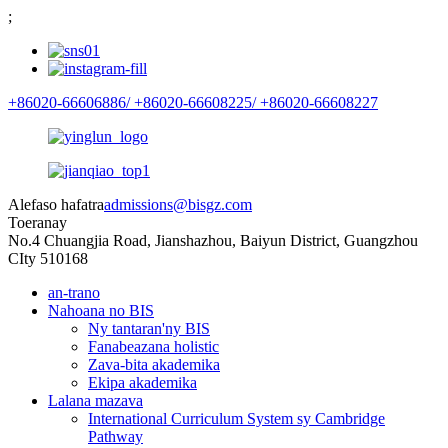
;
+86020-66606886/
+86020-66608225/
+86020-66608227
Alefaso hafatra
admissions@bisgz.com
Toeranay
No.4 Chuangjia Road, Jianshazhou, Baiyun District, Guangzhou
CIty 510168
an-trano
Nahoana no BIS
Ny tantaran'ny BIS
Fanabeazana holistic
Zava-bita akademika
Ekipa akademika
Lalana mazava
International Curriculum System sy Cambridge
Pathway